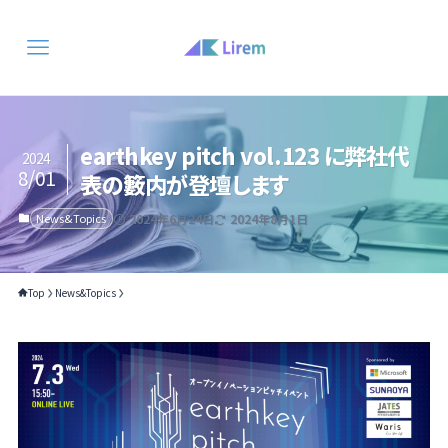
earthkey pitch vol.123 に弊社代
2024
8/01
表の籔内が登壇します
News&Topics
2024年6月24日
2024年8月1日
Top
News&Topics